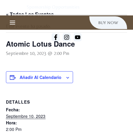
Ir
Al
Sponsorship Opportunities
Contenido
« Todos Los Eventos
Buy Now
Este evento ha pasado.
Atomic Lotus Dance
Septiembre 10, 2023 @ 2:00 Pm
Añadir Al Calendario
DETALLES
Fecha:
Septiembre 10, 2023
Hora:
2:00 Pm